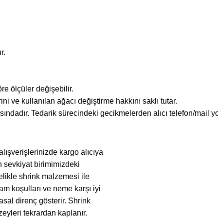
r.
re ölçüler değişebilir.
ini ve kullanılan ağacı değiştirme hakkını saklı tutar.
sındadır. Tedarik sürecindeki gecikmelerden alıcı telefon/mail yo
lışverişlerinizde kargo alıcıya
n sevkiyat birimimizdeki
elikle shrink malzemesi ile
tam koşulları ve neme karşı iyi
sal direnç gösterir. Shrink
zeyleri tekrardan kaplanır.