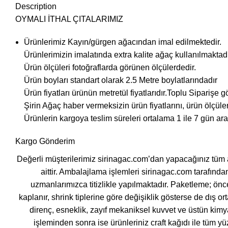
Description
OYMALI İTHAL ÇITALARIMIZ
Ürünlerimiz Kayın/gürgen ağacından imal edilmektedir.
Ürünlerimizin imalatında extra kalite ağaç kullanılmaktadı
Ürün ölçüleri fotoğraflarda görünen ölçülerdedir.
Ürün boyları standart olarak 2.5 Metre boylatlarındadır
Ürün fiyatları ürünün metretül fiyatlarıdır.Toplu Siparişe gö
Şirin Ağaç haber vermeksizin ürün fiyatlarını, ürün ölçüler
Ürünlerin kargoya teslim süreleri ortalama 1 ile 7 gün ara
Kargo Gönderim
Değerli müşterilerimiz sirinagac.com’dan yapacağınız tüm a
aittir. Ambalajlama işlemleri sirinagac.com tarafında
uzmanlarımızca titizlikle yapılmaktadır. Paketleme; önc
kaplanır, shrink tiplerine göre değişiklik gösterse de dış or
direnç, esneklik, zayıf mekaniksel kuvvet ve üstün kimya
işleminden sonra ise ürünleriniz craft kağıdı ile tüm yü