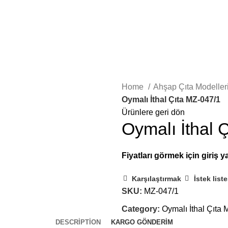
İLETIŞIM
E-KATALOG
Giriş yap / Üye ol
0
Home
Ahşap Çıta Modeller
Oymalı İthal Çıta MZ-047/1
Ürünlere geri dön
Oymalı İthal 
Karşılaştırmak
İstek list
SKU:
MZ-047/1
Category:
Oymalı İthal Çıta 
DESCRIPTION
KARGO GÖNDERIM