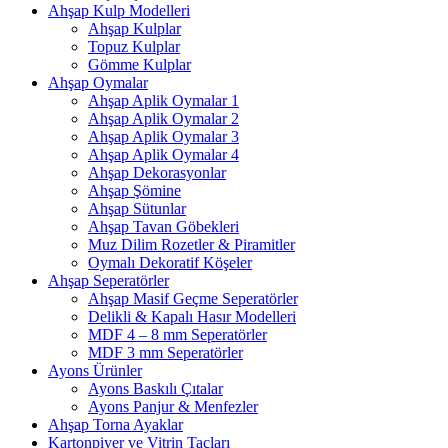
Ahşap Kulp Modelleri
Ahşap Kulplar
Topuz Kulplar
Gömme Kulplar
Ahşap Oymalar
Ahşap Aplik Oymalar 1
Ahşap Aplik Oymalar 2
Ahşap Aplik Oymalar 3
Ahşap Aplik Oymalar 4
Ahşap Dekorasyonlar
Ahşap Şömine
Ahşap Sütunlar
Ahşap Tavan Göbekleri
Muz Dilim Rozetler & Piramitler
Oymalı Dekoratif Köşeler
Ahşap Seperatörler
Ahşap Masif Geçme Seperatörler
Delikli & Kapalı Hasır Modelleri
MDF 4 – 8 mm Seperatörler
MDF 3 mm Seperatörler
Ayons Ürünler
Ayons Baskılı Çıtalar
Ayons Panjur & Menfezler
Ahşap Torna Ayaklar
Kartonpiyer ve Vitrin Taçları