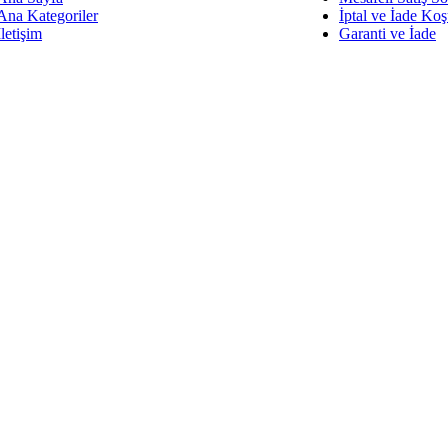
Ana Kategoriler
İptal ve İade Koş
İletişim
Garanti ve İade