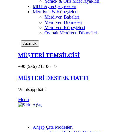
Yemek & Ofis Masa Ayakları
MDF Ayna Çerçeveleri
Merdiven & Küpeşteleri
Merdiven Babaları
Merdiven Dikmeleri
Merdiven Küpeşteleri
Oymalı Merdiven Dikmeleri
Aramak
MÜŞTERİ TEMSİLCİSİ
+90 (536) 212 06 19
MÜŞTERİ DESTEK HATTI
Whatsapp hattı
Menü
ANA KATEGORILER
Ahşap Çıta Modelleri