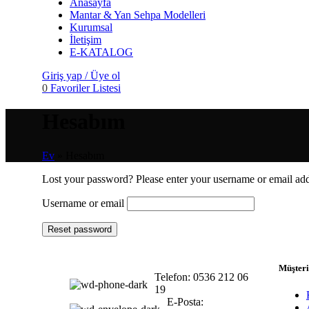
Anasayfa
Mantar & Yan Sehpa Modelleri
Kurumsal
İletişim
E-KATALOG
Giriş yap / Üye ol
0
Favoriler Listesi
Hesabım
Ev
»
Hesabım
Lost your password? Please enter your username or email addr
Username or email
Reset password
Müşteri
Telefon: 0536 212 06
19
E-Posta: