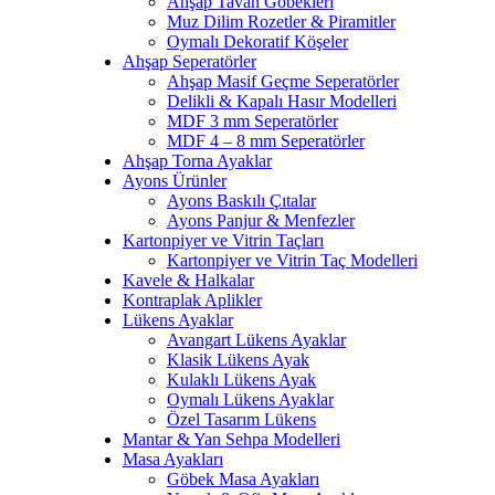
Ahşap Tavan Göbekleri
Muz Dilim Rozetler & Piramitler
Oymalı Dekoratif Köşeler
Ahşap Seperatörler
Ahşap Masif Geçme Seperatörler
Delikli & Kapalı Hasır Modelleri
MDF 3 mm Seperatörler
MDF 4 – 8 mm Seperatörler
Ahşap Torna Ayaklar
Ayons Ürünler
Ayons Baskılı Çıtalar
Ayons Panjur & Menfezler
Kartonpiyer ve Vitrin Taçları
Kartonpiyer ve Vitrin Taç Modelleri
Kavele & Halkalar
Kontraplak Aplikler
Lükens Ayaklar
Avangart Lükens Ayaklar
Klasik Lükens Ayak
Kulaklı Lükens Ayak
Oymalı Lükens Ayaklar
Özel Tasarım Lükens
Mantar & Yan Sehpa Modelleri
Masa Ayakları
Göbek Masa Ayakları