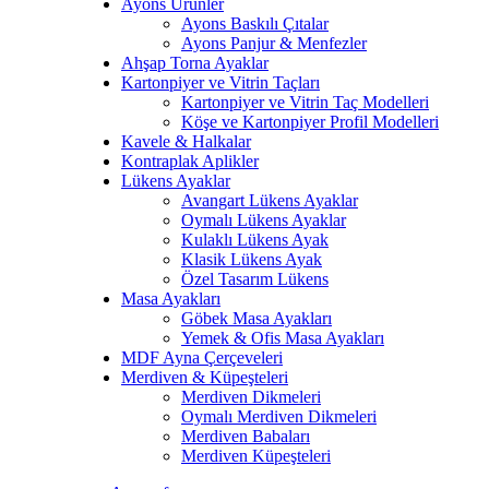
Ayons Ürünler
Ayons Baskılı Çıtalar
Ayons Panjur & Menfezler
Ahşap Torna Ayaklar
Kartonpiyer ve Vitrin Taçları
Kartonpiyer ve Vitrin Taç Modelleri
Köşe ve Kartonpiyer Profil Modelleri
Kavele & Halkalar
Kontraplak Aplikler
Lükens Ayaklar
Avangart Lükens Ayaklar
Oymalı Lükens Ayaklar
Kulaklı Lükens Ayak
Klasik Lükens Ayak
Özel Tasarım Lükens
Masa Ayakları
Göbek Masa Ayakları
Yemek & Ofis Masa Ayakları
MDF Ayna Çerçeveleri
Merdiven & Küpeşteleri
Merdiven Dikmeleri
Oymalı Merdiven Dikmeleri
Merdiven Babaları
Merdiven Küpeşteleri