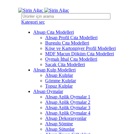
ADD ANYTHING HERE OR JUST REMOVE IT…
Kategori seç
Ahşap Çıta Modelleri
Ahşap Profil Çıta Modelleri
Burgulu Çıta Modelleri
Köşe ve Kartonpiyer Profil Modelleri
MDF Macun Döküm Çıta Modelleri
Oymalı İthal Çıta Modelleri
Saçak Çita Modelleri
Ahşap Kulp Modelleri
Ahşap Kulplar
Gömme Kulplar
Topuz Kulplar
Ahşap Oymalar
Ahşap Aplik Oymalar 1
Ahşap Aplik Oymalar 2
Ahşap Aplik Oymalar 3
Ahşap Aplik Oymalar 4
Ahşap Dekorasyonlar
Ahşap Şömine
Ahşap Sütunlar