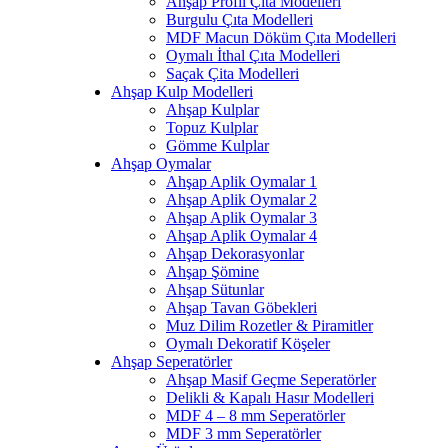
Ahşap Profil Çıta Modelleri
Burgulu Çıta Modelleri
MDF Macun Döküm Çıta Modelleri
Oymalı İthal Çıta Modelleri
Saçak Çita Modelleri
Ahşap Kulp Modelleri
Ahşap Kulplar
Topuz Kulplar
Gömme Kulplar
Ahşap Oymalar
Ahşap Aplik Oymalar 1
Ahşap Aplik Oymalar 2
Ahşap Aplik Oymalar 3
Ahşap Aplik Oymalar 4
Ahşap Dekorasyonlar
Ahşap Şömine
Ahşap Sütunlar
Ahşap Tavan Göbekleri
Muz Dilim Rozetler & Piramitler
Oymalı Dekoratif Köşeler
Ahşap Seperatörler
Ahşap Masif Geçme Seperatörler
Delikli & Kapalı Hasır Modelleri
MDF 4 – 8 mm Seperatörler
MDF 3 mm Seperatörler