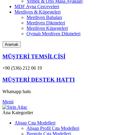
Yemek & Ofis Masa Ayakları
MDF Ayna Çerçeveleri
Merdiven & Küpeşteleri
Merdiven Babaları
Merdiven Dikmeleri
Merdiven Küpeşteleri
Oymalı Merdiven Dikmeleri
Aramak
MÜŞTERİ TEMSİLCİSİ
+90 (536) 212 06 19
MÜŞTERİ DESTEK HATTI
Whatsapp hattı
Menü
Ana Kategoriler
Ahşap Çıta Modelleri
Ahşap Profil Çıta Modelleri
Burgulu Çıta Modelleri