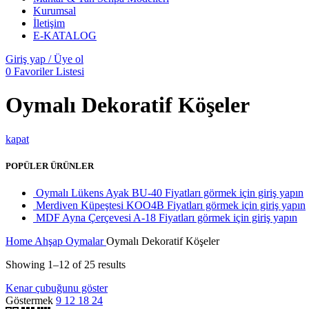
Kurumsal
İletişim
E-KATALOG
Giriş yap / Üye ol
0
Favoriler Listesi
Oymalı Dekoratif Köşeler
kapat
POPÜLER ÜRÜNLER
Oymalı Lükens Ayak BU-40
Fiyatları görmek için giriş yapın
Merdiven Küpeştesi KOO4B
Fiyatları görmek için giriş yapın
MDF Ayna Çerçevesi A-18
Fiyatları görmek için giriş yapın
Home
Ahşap Oymalar
Oymalı Dekoratif Köşeler
Showing 1–12 of 25 results
Kenar çubuğunu göster
Göstermek
9
12
18
24