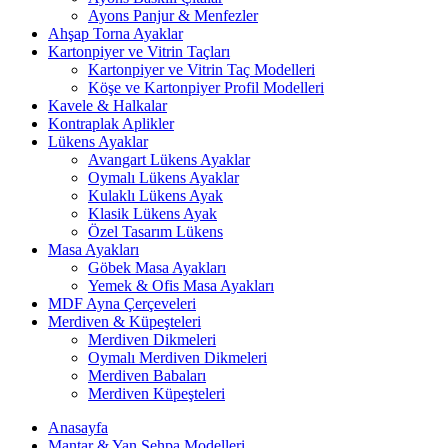
Ayons Panjur & Menfezler
Ahşap Torna Ayaklar
Kartonpiyer ve Vitrin Taçları
Kartonpiyer ve Vitrin Taç Modelleri
Köşe ve Kartonpiyer Profil Modelleri
Kavele & Halkalar
Kontraplak Aplikler
Lükens Ayaklar
Avangart Lükens Ayaklar
Oymalı Lükens Ayaklar
Kulaklı Lükens Ayak
Klasik Lükens Ayak
Özel Tasarım Lükens
Masa Ayakları
Göbek Masa Ayakları
Yemek & Ofis Masa Ayakları
MDF Ayna Çerçeveleri
Merdiven & Küpeşteleri
Merdiven Dikmeleri
Oymalı Merdiven Dikmeleri
Merdiven Babaları
Merdiven Küpeşteleri
Anasayfa
Mantar & Yan Sehpa Modelleri