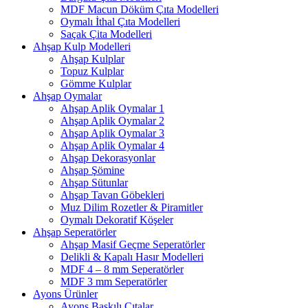
MDF Macun Döküm Çıta Modelleri
Oymalı İthal Çıta Modelleri
Saçak Çita Modelleri
Ahşap Kulp Modelleri
Ahşap Kulplar
Topuz Kulplar
Gömme Kulplar
Ahşap Oymalar
Ahşap Aplik Oymalar 1
Ahşap Aplik Oymalar 2
Ahşap Aplik Oymalar 3
Ahşap Aplik Oymalar 4
Ahşap Dekorasyonlar
Ahşap Şömine
Ahşap Sütunlar
Ahşap Tavan Göbekleri
Muz Dilim Rozetler & Piramitler
Oymalı Dekoratif Köşeler
Ahşap Seperatörler
Ahşap Masif Geçme Seperatörler
Delikli & Kapalı Hasır Modelleri
MDF 4 – 8 mm Seperatörler
MDF 3 mm Seperatörler
Ayons Ürünler
Ayons Baskılı Çıtalar