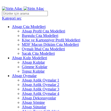
ADD ANYTHING HERE OR JUST REMOVE IT…
Kategori seç
Ahşap Çıta Modelleri
Ahşap Profil Çıta Modelleri
Burgulu Çıta Modelleri
Köşe ve Kartonpiyer Profil Modelleri
MDF Macun Döküm Çıta Modelleri
Oymalı İthal Çıta Modelleri
Saçak Çita Modelleri
Ahşap Kulp Modelleri
Ahşap Kulplar
Gömme Kulplar
Topuz Kulplar
Ahşap Oymalar
Ahşap Aplik Oymalar 1
Ahşap Aplik Oymalar 2
Ahşap Aplik Oymalar 3
Ahşap Aplik Oymalar 4
Ahşap Dekorasyonlar
Ahşap Şömine
Ahşap Sütunlar