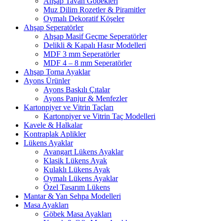
Ahşap Tavan Göbekleri
Muz Dilim Rozetler & Piramitler
Oymalı Dekoratif Köşeler
Ahşap Seperatörler
Ahşap Masif Geçme Seperatörler
Delikli & Kapalı Hasır Modelleri
MDF 3 mm Seperatörler
MDF 4 – 8 mm Seperatörler
Ahşap Torna Ayaklar
Ayons Ürünler
Ayons Baskılı Çıtalar
Ayons Panjur & Menfezler
Kartonpiyer ve Vitrin Taçları
Kartonpiyer ve Vitrin Taç Modelleri
Kavele & Halkalar
Kontraplak Aplikler
Lükens Ayaklar
Avangart Lükens Ayaklar
Klasik Lükens Ayak
Kulaklı Lükens Ayak
Oymalı Lükens Ayaklar
Özel Tasarım Lükens
Mantar & Yan Sehpa Modelleri
Masa Ayakları
Göbek Masa Ayakları