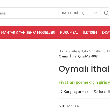
KATEGORI SEÇ
MANTAR & YAN SEHPA MODELLERI
KURUMSAL
İLETIŞIM
E-KA
Home
Ahşap Çıta Modelleri
Oy
Oymalı İthal Çıta MZ-002
Oymalı İtha
Karşılaştırmak
İstek l
SKU:
MZ-002