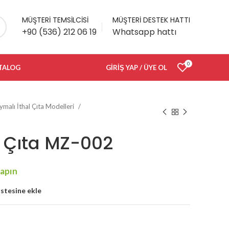
MÜŞTERİ TEMSİLCİSİ
MÜŞTERİ DESTEK HATTI
+90 (536) 212 06 19
Whatsapp hattı
0
TALOG
GIRIŞ YAP / ÜYE OL
malı İthal Çıta Modelleri
l Çıta MZ-002
istesine ekle