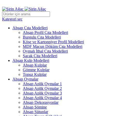
ADD ANYTHING HERE OR JUST REMOVE IT…
Kategori seç
Ahşap Çıta Modelleri
Ahşap Profil Çıta Modelleri
Burgulu Çıta Modelleri
Köşe ve Kartonpiyer Profil Modelleri
MDF Macun Döküm Çıta Modelleri
Oymalı İthal Çıta Modelleri
Saçak Çita Modelleri
Ahşap Kulp Modelleri
Ahşap Kulplar
Gömme Kulplar
Topuz Kulplar
Ahşap Oymalar
Ahşap Aplik Oymalar 1
Ahşap Aplik Oymalar 2
Ahşap Aplik Oymalar 3
Ahşap Aplik Oymalar 4
Ahşap Dekorasyonlar
Ahşap Şömine
Ahşap Sütunlar