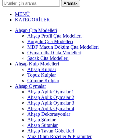
Aramak
MENÜ
KATEGORİLER
Ahşap Çıta Modelleri
Ahşap Profil Çıta Modelleri
Burgulu Çıta Modelleri
MDF Macun Döküm Çıta Modelleri
Oymalı İthal Çıta Modelleri
Saçak Çita Modelleri
Ahşap Kulp Modelleri
Ahşap Kulplar
Topuz Kulplar
Gömme Kulplar
Ahşap Oymalar
Ahşap Aplik Oymalar 1
Ahşap Aplik Oymalar 2
Ahşap Aplik Oymalar 3
Ahşap Aplik Oymalar 4
Ahşap Dekorasyonlar
Ahşap Şömine
Ahşap Sütunlar
Ahşap Tavan Göbekleri
Muz Dilim Rozetler & Piramitler