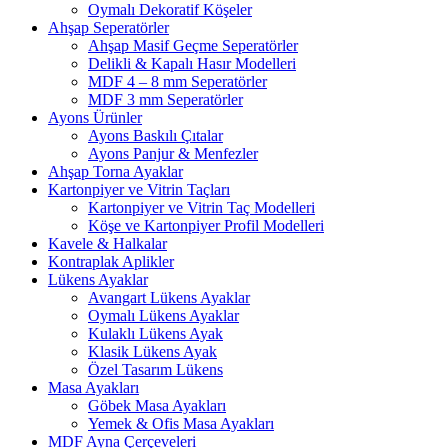
Oymalı Dekoratif Köşeler
Ahşap Seperatörler
Ahşap Masif Geçme Seperatörler
Delikli & Kapalı Hasır Modelleri
MDF 4 – 8 mm Seperatörler
MDF 3 mm Seperatörler
Ayons Ürünler
Ayons Baskılı Çıtalar
Ayons Panjur & Menfezler
Ahşap Torna Ayaklar
Kartonpiyer ve Vitrin Taçları
Kartonpiyer ve Vitrin Taç Modelleri
Köşe ve Kartonpiyer Profil Modelleri
Kavele & Halkalar
Kontraplak Aplikler
Lükens Ayaklar
Avangart Lükens Ayaklar
Oymalı Lükens Ayaklar
Kulaklı Lükens Ayak
Klasik Lükens Ayak
Özel Tasarım Lükens
Masa Ayakları
Göbek Masa Ayakları
Yemek & Ofis Masa Ayakları
MDF Ayna Çerçeveleri