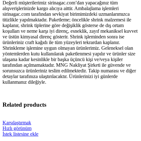
Değerli müşterilerimiz sirinagac.com’dan yapacağınız tüm
alışverişlerinizde kargo alıcıya aittir. Ambalajlama işlemleri
sirinagac.com tarafından sevkiyat birimimizdeki uzmanlarımızca
titizlikle yapılmaktadır. Paketleme; öncelikle shrink malzemesi ile
kaplanır, shrink tiplerine göre değişiklik gösterse de dış ortam
koşulları ve neme karşı iyi direnç, esneklik, zayıf mekaniksel kuvvet
ve üstün kimyasal direnç gösterir. Shrink işleminden sonra ise
ürünleriniz craft kağıdı ile tüm yüzeyleri tekrardan kaplanır.
Shrinkleme işlemine uygun olmayan ürünlerimiz. Geleneksel olan
yöntemlerden kutu kullanılarak paketlenmesi yapılır ve ürünler size
ulaşana kadar kesinlikle bir başka üçüncü kişi ve/veya kişiler
tarafından açılmamaktadır. MNG Nakliyat Şirketi ile güvende ve
sorunsuzca ürünleriniz teslim edilmektedir. Takip numarası ve diğer
detaylar tarafınıza ulaştırılacaktır. Ürünlerinizi iyi günlerde
kullanmanız dileğiyle.
Related products
Karşılaştırmak
Hızlı görünüm
İstek listesine ekle