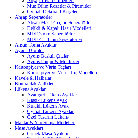
Ahşap Tavan Göbekleri
Muz Dilim Rozetler & Piramitler
Oymalı Dekoratif Köşeler
Ahşap Seperatörler
Ahşap Masif Geçme Seperatörler
Delikli & Kapalı Hasır Modelleri
MDF 3 mm Seperatörler
MDF 4 – 8 mm Seperatörler
Ahşap Torna Ayaklar
Ayons Ürünler
Ayons Baskılı Çıtalar
Ayons Panjur & Menfezler
Kartonpiyer ve Vitrin Taçları
Kartonpiyer ve Vitrin Taç Modelleri
Kavele & Halkalar
Kontraplak Aplikler
Lükens Ayaklar
Avangart Lükens Ayaklar
Klasik Lükens Ayak
Kulaklı Lükens Ayak
Oymalı Lükens Ayaklar
Özel Tasarım Lükens
Mantar & Yan Sehpa Modelleri
Masa Ayakları
Göbek Masa Ayakları