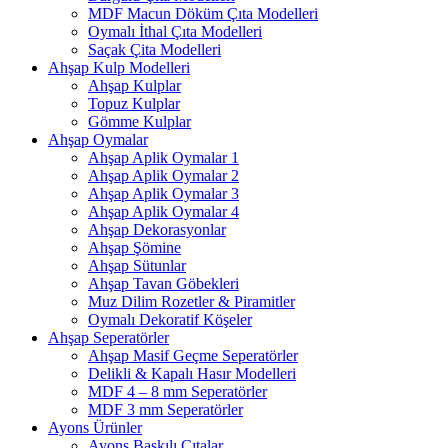
MDF Macun Döküm Çıta Modelleri
Oymalı İthal Çıta Modelleri
Saçak Çita Modelleri
Ahşap Kulp Modelleri
Ahşap Kulplar
Topuz Kulplar
Gömme Kulplar
Ahşap Oymalar
Ahşap Aplik Oymalar 1
Ahşap Aplik Oymalar 2
Ahşap Aplik Oymalar 3
Ahşap Aplik Oymalar 4
Ahşap Dekorasyonlar
Ahşap Şömine
Ahşap Sütunlar
Ahşap Tavan Göbekleri
Muz Dilim Rozetler & Piramitler
Oymalı Dekoratif Köşeler
Ahşap Seperatörler
Ahşap Masif Geçme Seperatörler
Delikli & Kapalı Hasır Modelleri
MDF 4 – 8 mm Seperatörler
MDF 3 mm Seperatörler
Ayons Ürünler
Ayons Baskılı Çıtalar