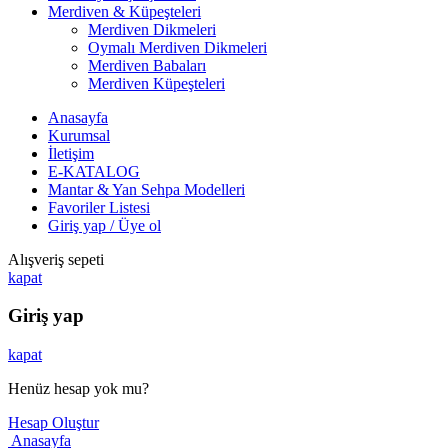
Merdiven & Küpeşteleri
Merdiven Dikmeleri
Oymalı Merdiven Dikmeleri
Merdiven Babaları
Merdiven Küpeşteleri
Anasayfa
Kurumsal
İletişim
E-KATALOG
Mantar & Yan Sehpa Modelleri
Favoriler Listesi
Giriş yap / Üye ol
Alışveriş sepeti
kapat
Giriş yap
kapat
Henüz hesap yok mu?
Hesap Oluştur
Tek Tıkla Ödeme Kolaylığı
Anasayfa