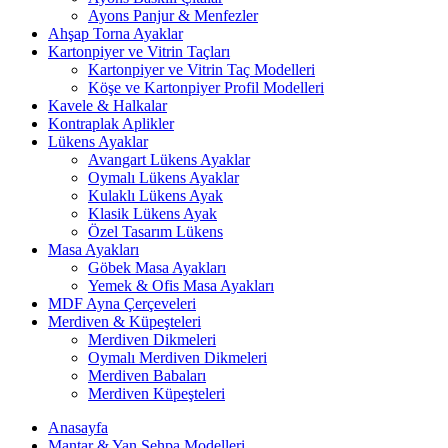
Ayons Panjur & Menfezler
Ahşap Torna Ayaklar
Kartonpiyer ve Vitrin Taçları
Kartonpiyer ve Vitrin Taç Modelleri
Köşe ve Kartonpiyer Profil Modelleri
Kavele & Halkalar
Kontraplak Aplikler
Lükens Ayaklar
Avangart Lükens Ayaklar
Oymalı Lükens Ayaklar
Kulaklı Lükens Ayak
Klasik Lükens Ayak
Özel Tasarım Lükens
Masa Ayakları
Göbek Masa Ayakları
Yemek & Ofis Masa Ayakları
MDF Ayna Çerçeveleri
Merdiven & Küpeşteleri
Merdiven Dikmeleri
Oymalı Merdiven Dikmeleri
Merdiven Babaları
Merdiven Küpeşteleri
Anasayfa
Mantar & Yan Sehpa Modelleri