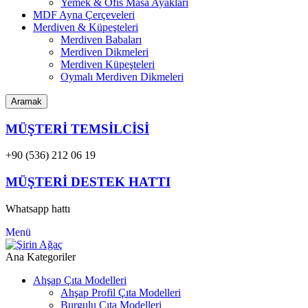
Yemek & Ofis Masa Ayakları
MDF Ayna Çerçeveleri
Merdiven & Küpeşteleri
Merdiven Babaları
Merdiven Dikmeleri
Merdiven Küpeşteleri
Oymalı Merdiven Dikmeleri
Aramak
MÜŞTERİ TEMSİLCİSİ
+90 (536) 212 06 19
MÜŞTERİ DESTEK HATTI
Whatsapp hattı
Menü
Ana Kategoriler
Ahşap Çıta Modelleri
Ahşap Profil Çıta Modelleri
Burgulu Çıta Modelleri