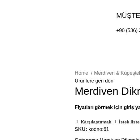
MÜŞTER
+90 (536) 
Kurumsal
İletişim
E-KATALOG
Home
Merdiven & Küpeştel
Ürünlere geri dön
Merdiven Dik
Karşılaştırmak
İstek list
SKU:
kodno:61