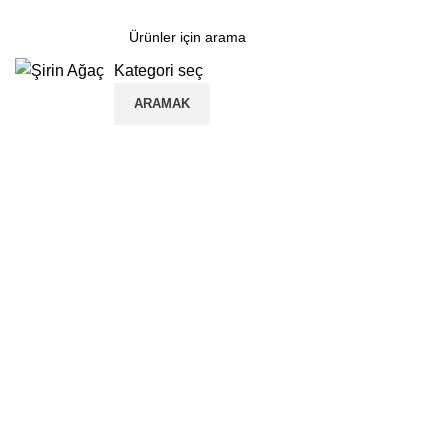
Kategori seç
ARAMAK
Ana Kategoriler
Anasayfa
Mantar & Yan Sehpa Modelleri
Büyütmek için tıklayın