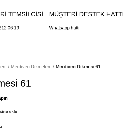
İ TEMSİLCİSİ
MÜŞTERİ DESTEK HATTI
212 06 19
Whatsapp hattı
0
Giriş yap / Üye ol
eri
Merdiven Dikmeleri
Merdiven Dikmesi 61
mesi 61
esine ekle