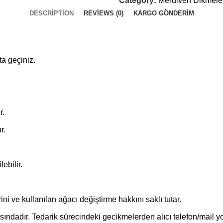
Category:
Merdiven Dikmele
DESCRIPTION
REVIEWS (0)
KARGO GÖNDERIM
ta geçiniz.
r.
r.
ebilir.
ini ve kullanılan ağacı değiştirme hakkını saklı tutar.
sındadır. Tedarik sürecindeki gecikmelerden alıcı telefon/mail yo