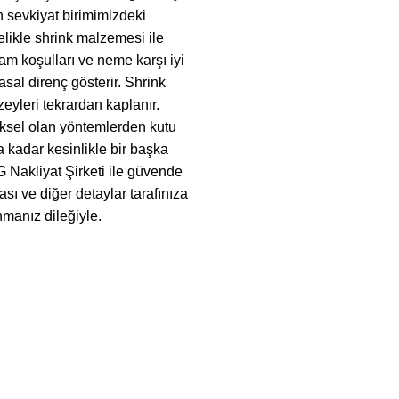
n sevkiyat birimimizdeki
elikle shrink malzemesi ile
tam koşulları ve neme karşı iyi
sal direnç gösterir. Shrink
zeyleri tekrardan kaplanır.
ksel olan yöntemlerden kutu
a kadar kesinlikle bir başka
G Nakliyat Şirketi ile güvende
sı ve diğer detaylar tarafınıza
anmanız dileğiyle.