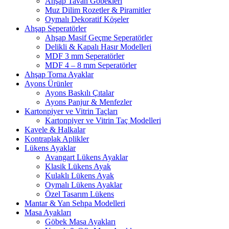
Ahşap Tavan Göbekleri
Muz Dilim Rozetler & Piramitler
Oymalı Dekoratif Köşeler
Ahşap Seperatörler
Ahşap Masif Geçme Seperatörler
Delikli & Kapalı Hasır Modelleri
MDF 3 mm Seperatörler
MDF 4 – 8 mm Seperatörler
Ahşap Torna Ayaklar
Ayons Ürünler
Ayons Baskılı Çıtalar
Ayons Panjur & Menfezler
Kartonpiyer ve Vitrin Taçları
Kartonpiyer ve Vitrin Taç Modelleri
Kavele & Halkalar
Kontraplak Aplikler
Lükens Ayaklar
Avangart Lükens Ayaklar
Klasik Lükens Ayak
Kulaklı Lükens Ayak
Oymalı Lükens Ayaklar
Özel Tasarım Lükens
Mantar & Yan Sehpa Modelleri
Masa Ayakları
Göbek Masa Ayakları