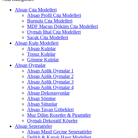
Ahşap Çıta Modelleri
Ahşap Profil Çıta Modelleri
Burgulu Çıta Modelleri
MDF Macun Döküm Çıta Modelleri
Oymalı İthal Çıta Modelleri
Saçak Çita Modelleri
Ahşap Kulp Modelleri
Ahşap Kulplar
Topuz Kulplar
Gömme Kulplar
Ahşap Oymalar
Ahşap Aplik Oymalar 1
Ahşap Aplik Oymalar 2
Ahşap Aplik Oymalar 3
Ahşap Aplik Oymalar 4
Ahşap Dekorasyonlar
Ahşap Şömine
Ahşap Sütunlar
Ahşap Tavan Göbekleri
Muz Dilim Rozetler & Piramitler
Oymalı Dekoratif Köşeler
Ahşap Seperatörler
Ahşap Masif Geçme Seperatörler
Delikli & Kapalı Hasır Modelleri