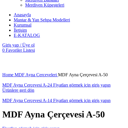
Merdiven Küpeşteleri
Anasayfa
Mantar & Yan Sehpa Modelleri
Kurumsal
İletişim
E-KATALOG
Giriş yap / Üye ol
0
Favoriler Listesi
Büyütmek için tıklayın
Home
MDF Ayna Çerçeveleri
MDF Ayna Çerçevesi A-50
MDF Ayna Çerçevesi A-24
Fiyatları görmek için giriş yapın
Ürünlere geri dön
MDF Ayna Çerçevesi A-14
Fiyatları görmek için giriş yapın
MDF Ayna Çerçevesi A-50