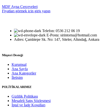
MDF Ayna Çerçeveleri
Fiyatları görmek için giriş yapın
Telefon: 0536 212 06 19
E-Posta: sirintorna@hotmail.com
Adres: Çamlıtepe Sk. No: 147, Siteler, Altındağ, Ankara
Müşteri Desteği
Kurumsal
Ana Sayfa
Ana Kategoriler
İletişim
POLİTİKALARIMIZ
Gizlilik Politikası
Mesafeli Satış Sözleşmesi
İptal ve İade Koşulları