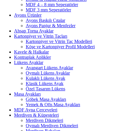
MDF 4 – 8 mm Seperatörler
MDF 3 mm Seperatörler
Ayons Ürünler
Ayons Baskılı Çıtalar
Ayons Panjur & Menfezler
Ahşap Torna Ayaklar
Kartonpiyer ve Vitrin Taçları
Kartonpiyer ve Vitrin Taç Modelleri
Köşe ve Kartonpiyer Profil Modelleri
Kavele & Halkalar
Kontraplak Aplikler
Lükens Ayaklar
Avangart Lükens Ayaklar
Oymalı Lükens Ayaklar
Kulaklı Lükens Ayak
Klasik Lükens Ayak
Özel Tasarım Lükens
Masa Ayakları
Göbek Masa Ayakları
Yemek & Ofis Masa Ayakları
MDF Ayna Çerçeveleri
Merdiven & Küpeşteleri
Merdiven Dikmeleri
Oymalı Merdiven Dikmeleri
Merdiven Babaları