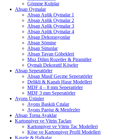
Gömme Kulplar
Ahşap Oymalar
Ahşap Aplik Oymalar 1
Ahşap Aplik Oymalar 2
Ahşap Aplik Oymalar 3
Ahşap Aplik Oymalar 4
Ahşap Dekorasyonlar
Ahşap Şömine
Ahşap Sütunlar
Ahşap Tavan Göbekleri
Muz Dilim Rozetler & Piramitler
Oymalı Dekoratif Köşeler
Ahşap Seperatörler
Ahşap Masif Geçme Seperatörler
Delikli & Kapalı Hasır Modelleri
MDF 4 – 8 mm Seperatörler
MDF 3 mm Seperatörler
Ayons Ürünler
Ayons Baskılı Çıtalar
Ayons Panjur & Menfezler
Ahşap Torna Ayaklar
Kartonpiyer ve Vitrin Taçları
Kartonpiyer ve Vitrin Taç Modelleri
Köşe ve Kartonpiyer Profil Modelleri
Kavele & Halkalar