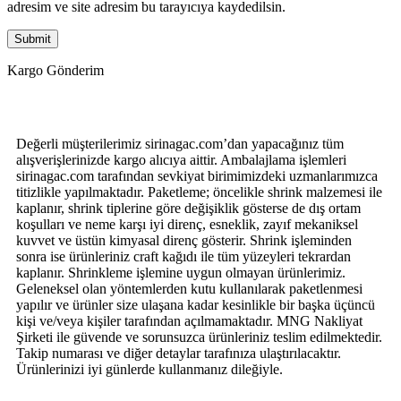
adresim ve site adresim bu tarayıcıya kaydedilsin.
Kargo Gönderim
Değerli müşterilerimiz sirinagac.com’dan yapacağınız tüm
alışverişlerinizde kargo alıcıya aittir. Ambalajlama işlemleri
sirinagac.com tarafından sevkiyat birimimizdeki uzmanlarımızca
titizlikle yapılmaktadır. Paketleme; öncelikle shrink malzemesi ile
kaplanır, shrink tiplerine göre değişiklik gösterse de dış ortam
koşulları ve neme karşı iyi direnç, esneklik, zayıf mekaniksel
kuvvet ve üstün kimyasal direnç gösterir. Shrink işleminden
sonra ise ürünleriniz craft kağıdı ile tüm yüzeyleri tekrardan
kaplanır. Shrinkleme işlemine uygun olmayan ürünlerimiz.
Geleneksel olan yöntemlerden kutu kullanılarak paketlenmesi
yapılır ve ürünler size ulaşana kadar kesinlikle bir başka üçüncü
kişi ve/veya kişiler tarafından açılmamaktadır. MNG Nakliyat
Şirketi ile güvende ve sorunsuzca ürünleriniz teslim edilmektedir.
Takip numarası ve diğer detaylar tarafınıza ulaştırılacaktır.
Ürünlerinizi iyi günlerde kullanmanız dileğiyle.