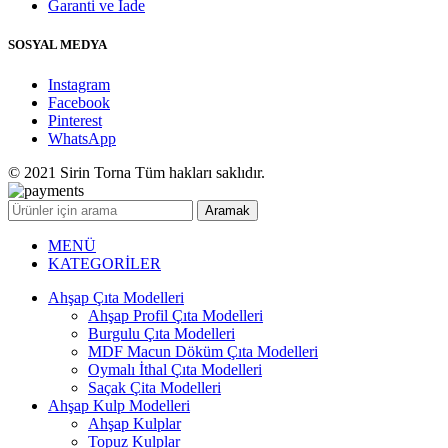
Garanti ve İade
SOSYAL MEDYA
Instagram
Facebook
Pinterest
WhatsApp
© 2021 Sirin Torna Tüm hakları saklıdır.
Aramak
MENÜ
KATEGORİLER
Ahşap Çıta Modelleri
Ahşap Profil Çıta Modelleri
Burgulu Çıta Modelleri
MDF Macun Döküm Çıta Modelleri
Oymalı İthal Çıta Modelleri
Saçak Çita Modelleri
Ahşap Kulp Modelleri
Ahşap Kulplar
Topuz Kulplar