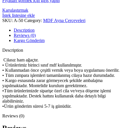
Fiyatları görmek için giriş yapın
Karşılaştırmak
İstek listesine ekle
SKU:
A-50
Category:
MDF Ayna Çerçeveleri
Description
Reviews (0)
Kargo Gönderim
Description
Cilasız ham ağaçtır.
• Ürünlerimiz birinci sınıf mdf kullanılmıştır.
• Kullanmadan önce çeşitli vernik veya boya uygulaması önerilir.
• Tüm zımpara işlemleri tamamlanmış cilaya hazır durumdadır.
• Kargo esnasında zarar görmeyecek şekilde ambalajma
yapılmaktadır. Montelidir kurulum gerektirmez.
•Tüm ürünlerimizde siparişe özel cila ve/veya döşeme işlemi
yapılmaktadır. Destek hattını kullanarak daha detaylı bilgi
alabilirsiniz.
•Ürün gönderim süresi 5-7 iş günüdür.
Reviews (0)
Reviews