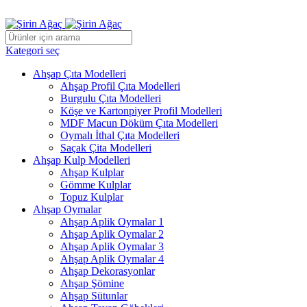
ADD ANYTHING HERE OR JUST REMOVE IT…
Kategori seç
Ahşap Çıta Modelleri
Ahşap Profil Çıta Modelleri
Burgulu Çıta Modelleri
Köşe ve Kartonpiyer Profil Modelleri
MDF Macun Döküm Çıta Modelleri
Oymalı İthal Çıta Modelleri
Saçak Çita Modelleri
Ahşap Kulp Modelleri
Ahşap Kulplar
Gömme Kulplar
Topuz Kulplar
Ahşap Oymalar
Ahşap Aplik Oymalar 1
Ahşap Aplik Oymalar 2
Ahşap Aplik Oymalar 3
Ahşap Aplik Oymalar 4
Ahşap Dekorasyonlar
Ahşap Şömine
Ahşap Sütunlar