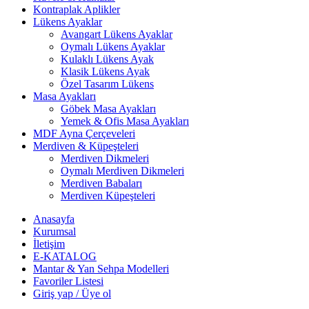
Kontraplak Aplikler
Lükens Ayaklar
Avangart Lükens Ayaklar
Oymalı Lükens Ayaklar
Kulaklı Lükens Ayak
Klasik Lükens Ayak
Özel Tasarım Lükens
Masa Ayakları
Göbek Masa Ayakları
Yemek & Ofis Masa Ayakları
MDF Ayna Çerçeveleri
Merdiven & Küpeşteleri
Merdiven Dikmeleri
Oymalı Merdiven Dikmeleri
Merdiven Babaları
Merdiven Küpeşteleri
Anasayfa
Kurumsal
İletişim
E-KATALOG
Mantar & Yan Sehpa Modelleri
Favoriler Listesi
Giriş yap / Üye ol