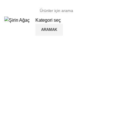
Kategori seç
ARAMAK
Ana Kategoriler
Anasayfa
Mantar & Yan Sehpa Modelleri
Büyütmek için tıklayın