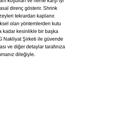
tam koşulları ve neme karşı iyi
sal direnç gösterir. Shrink
zeyleri tekrardan kaplanır.
ksel olan yöntemlerden kutu
a kadar kesinlikle bir başka
G Nakliyat Şirketi ile güvende
sı ve diğer detaylar tarafınıza
anmanız dileğiyle.