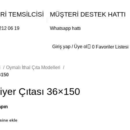
İ TEMSİLCİSİ
MÜŞTERİ DESTEK HATTI
212 06 19
Whatsapp hattı
Giriş yap / Üye ol
0
Favoriler Listesi
i
Oymalı İthal Çıta Modelleri
×150
iyer Çıtası 36×150
esine ekle