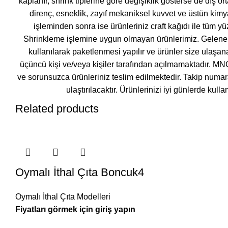
kaplanır, shrink tiplerine göre değişiklik gösterse de dış or
direnç, esneklik, zayıf mekaniksel kuvvet ve üstün kimya
işleminden sonra ise ürünleriniz craft kağıdı ile tüm yü
Shrinkleme işlemine uygun olmayan ürünlerimiz. Gelene
kullanılarak paketlenmesi yapılır ve ürünler size ulaşan
üçüncü kişi ve/veya kişiler tarafından açılmamaktadır. MN
ve sorunsuzca ürünleriniz teslim edilmektedir. Takip numara
ulaştırılacaktır. Ürünlerinizi iyi günlerde kull
Related products
Oymalı İthal Çıta Boncuk4
Oymalı İthal Çıta Modelleri