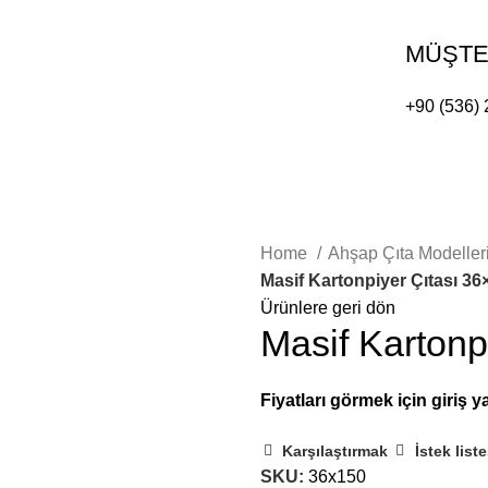
MÜŞTER
+90 (536) 
Kurumsal
İletişim
E-KATALOG
Home
Ahşap Çıta Modeller
Masif Kartonpiyer Çıtası 36
Ürünlere geri dön
Masif Kartonp
Karşılaştırmak
İstek list
SKU:
36x150